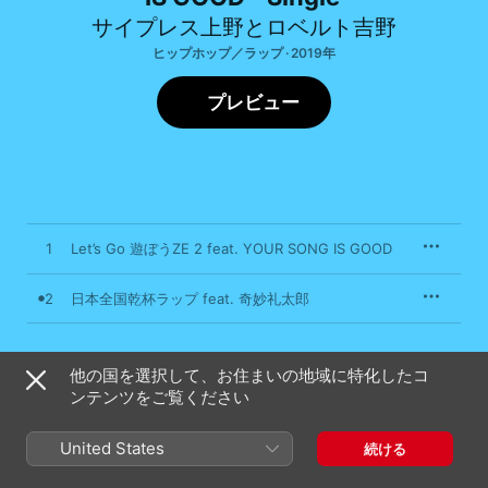
サイプレス上野とロベルト吉野
ヒップホップ／ラップ · 2019年
プレビュー
1
Let’s Go 遊ぼうZE 2 feat. YOUR SONG IS GOOD
2
日本全国乾杯ラップ feat. 奇妙礼太郎
他の国を選択して、お住まいの地域に特化したコ
2019年12月11日

ンテンツをご覧ください
2曲、7分

℗ 2019 King Record Co.,Ltd.
United States
続ける